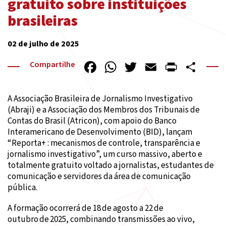
gratuito sobre instituições
brasileiras
02 de julho de 2025
Facebook
WhatsApp
Twitter
Email
PrintF
Sha
Compartilhe
A Associação Brasileira de Jornalismo Investigativo
(Abraji) e a Associação dos Membros dos Tribunais de
Contas do Brasil (Atricon), com apoio do Banco
Interamericano de Desenvolvimento (BID), lançam
“Reporta+ : mecanismos de controle, transparência e
jornalismo investigativo”, um curso massivo, aberto e
totalmente gratuito voltado a jornalistas, estudantes de
comunicação e servidores da área de comunicação
pública.
A formação ocorrerá de 18 de agosto a 22 de
outubro de 2025, combinando transmissões ao vivo,