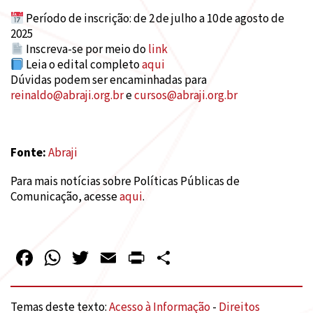
Período de inscrição: de 2 de julho a 10 de agosto de
2025
Inscreva-se por meio do
link
Leia o edital completo
aqui
Dúvidas podem ser encaminhadas para
reinaldo@abraji.org.br
e
cursos@abraji.org.br
Fonte:
Abraji
Para mais notícias sobre Políticas Públicas de
Comunicação, acesse
aqui
.
Facebook
WhatsApp
Twitter
Email
PrintFriendly
Share
Temas deste texto:
Acesso à Informação
-
Direitos